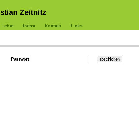
istian Zeitnitz
Lehre
Intern
Kontakt
Links
Passwort