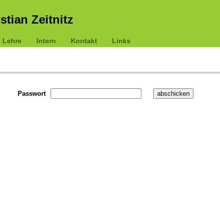
istian Zeitnitz
Lehre
Intern
Kontakt
Links
Passwort