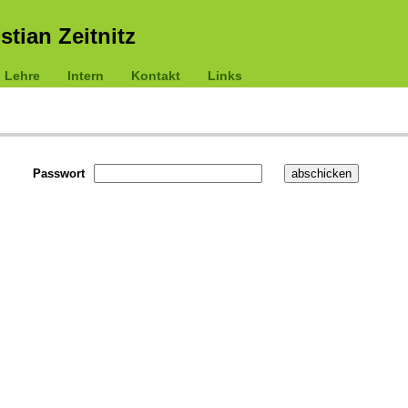
istian Zeitnitz
Lehre
Intern
Kontakt
Links
Passwort