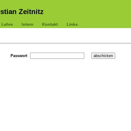
istian Zeitnitz
Lehre
Intern
Kontakt
Links
Passwort