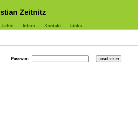
istian Zeitnitz
Lehre
Intern
Kontakt
Links
Passwort