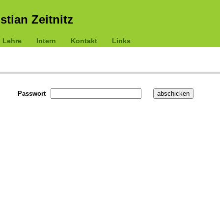
istian Zeitnitz
Lehre
Intern
Kontakt
Links
Passwort