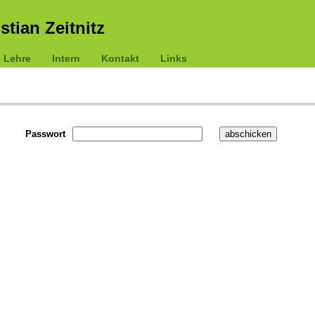
istian Zeitnitz
Lehre
Intern
Kontakt
Links
Passwort