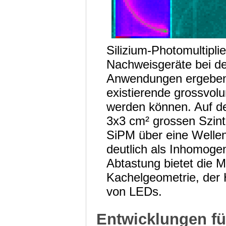
Silizium-Photomultipli
Nachweisgeräte bei d
Anwendungen ergeben 
existierende grossvolu
werden können. Auf de
3x3 cm² grossen Szinti
SiPM über eine Wellen
deutlich als Inhomogeni
Abtastung bietet die M
Kachelgeometrie, der H
von LEDs.
Entwicklungen f