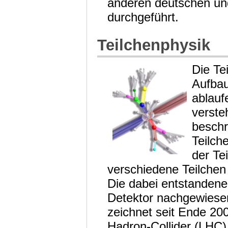
anderen deutschen un
durchgeführt.
Teilchenphysik
Die Te
Aufbau
ablauf
verste
beschr
Teilch
der Te
verschiedene Teilchen 
Die dabei entstanden
Detektor nachgewies
zeichnet seit Ende 20
Hadron-Collider (LHC) 