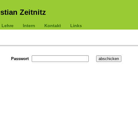
istian Zeitnitz
Lehre
Intern
Kontakt
Links
Passwort