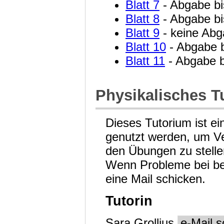
Blatt 7
- Abgabe b
Blatt 8
- Abgabe b
Blatt 9
- keine Abg
Blatt 10
- Abgabe b
Blatt 11
- Abgabe b
Physikalisches T
Dieses Tutorium ist ei
genutzt werden, um Ve
den Übungen zu stelle
Wenn Probleme bei be
eine Mail schicken.
Tutorin
Sara Grollius
e-Mail s