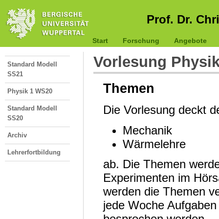
Prof. Dr. Chr
Start
Forschung
Angebote
Vorlesung Physik
Standard Modell
SS21
Themen
Physik 1 WS20
Die Vorlesung deckt 
Standard Modell
SS20
Mechanik
Archiv
Wärmelehre
Lehrerfortbildung
ab. Die Themen werde
Experimenten im Hörsa
werden die Themen ver
jede Woche Aufgaben b
besprochen werden.