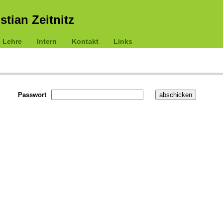
istian Zeitnitz
Lehre
Intern
Kontakt
Links
Passwort