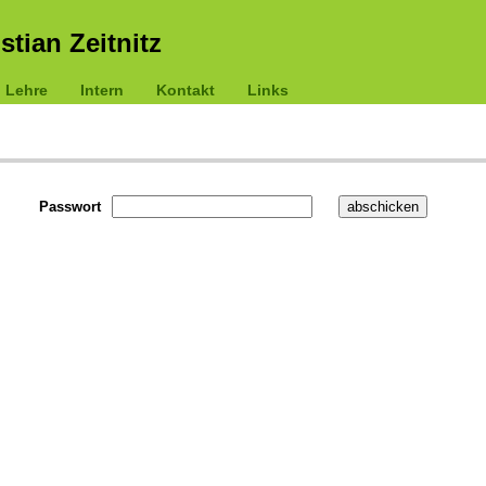
istian Zeitnitz
Lehre
Intern
Kontakt
Links
Passwort