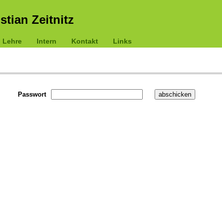
istian Zeitnitz
Lehre
Intern
Kontakt
Links
Passwort