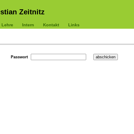
istian Zeitnitz
Lehre
Intern
Kontakt
Links
Passwort