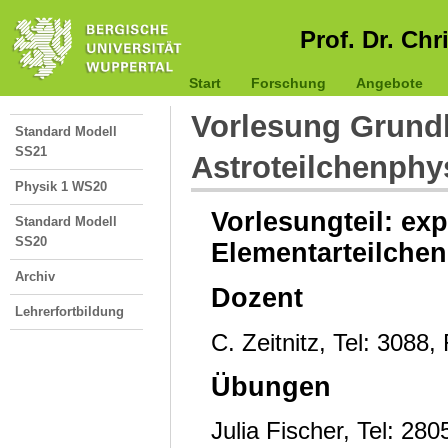
Prof. Dr. Chr
Start
Forschung
Angebote
Vorlesung Grundl
Standard Modell
SS21
Astroteilchenphy
Physik 1 WS20
Vorlesungteil: ex
Standard Modell
SS20
Elementarteilche
Archiv
Dozent
Lehrerfortbildung
C. Zeitnitz, Tel: 308
Übungen
Julia Fischer, Tel: 2