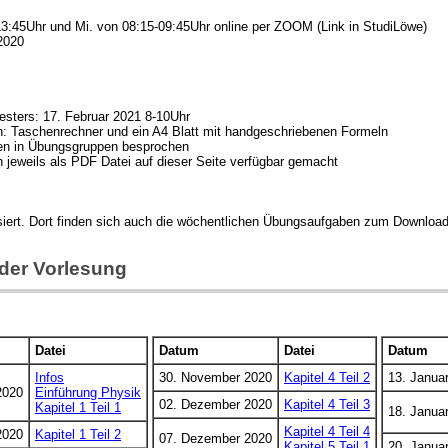
13:45Uhr und Mi. von 08:15-09:45Uhr online per ZOOM (Link in StudiLöwe)
2020
sters: 17. Februar 2021 8-10Uhr
ren: Taschenrechner und ein A4 Blatt mit handgeschriebenen Formeln
en in Übungsgruppen besprochen
 jeweils als PDF Datei auf dieser Seite verfügbar gemacht
iert. Dort finden sich auch die wöchentlichen Übungsaufgaben zum Download
 der Vorlesung
Datei
Datum
Datei
Datum
Infos
30. November 2020
Kapitel 4 Teil 2
13. Janua
2020
Einführung Physik
02. Dezember 2020
Kapitel 4 Teil 3
Kapitel 1 Teil 1
18. Janua
Kapitel 4 Teil 4
2020
Kapitel 1 Teil 2
07. Dezember 2020
Kapitel 5 Teil 1
20. Janua