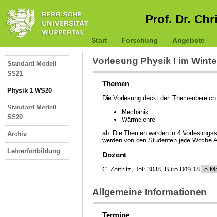
Prof. Dr. Chr
Start
Forschung
Angebote
Vorlesung Physik I im Wint
Standard Modell
SS21
Themen
Physik 1 WS20
Die Vorlesung deckt den Themenbereich
Standard Modell
Mechanik
SS20
Wärmelehre
ab. Die Themen werden in 4 Vorlesungss
Archiv
werden von den Studenten jede Woche Au
Lehrerfortbildung
Dozent
C. Zeitnitz, Tel: 3088, Büro D09.18
e-Ma
Allgemeine Informationen
Termine