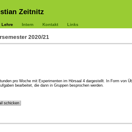
istian Zeitnitz
Lehre
Intern
Kontakt
Links
ersemester 2020/21
tunden pro Woche mit Experimenten im Hörsaal 4 dargestellt. In Form von Üb
fgaben bearbeitet, die dann in Gruppen besprochen werden.
il schicken