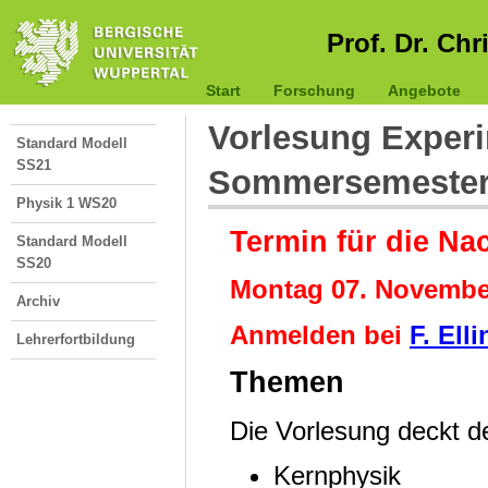
Prof. Dr. Chr
Start
Forschung
Angebote
Vorlesung Experi
Standard Modell
SS21
Sommersemester
Physik 1 WS20
Termin für die N
Standard Modell
SS20
Montag 07. Novembe
Archiv
Anmelden bei
F. Ell
Lehrerfortbildung
Themen
Die Vorlesung deckt 
Kernphysik