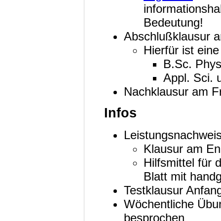
informationsha
Bedeutung!
Abschlußklausur a
Hierfür ist ein
B.Sc. Physi
Appl. Sci.
Nachklausur am Fr
Infos
Leistungsnachwei
Klausur am En
Hilfsmittel fü
Blatt mit han
Testklausur Anfang
Wöchentliche Übun
besprochen