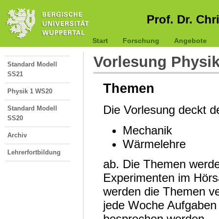
Prof. Dr. Chr
Start
Forschung
Angebote
Vorlesung Physi
Standard Modell
SS21
Themen
Physik 1 WS20
Die Vorlesung deckt 
Standard Modell
SS20
Mechanik
Archiv
Wärmelehre
Lehrerfortbildung
ab. Die Themen werde
Experimenten im Hörsa
werden die Themen ver
jede Woche Aufgaben b
besprochen werden.