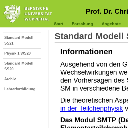
Prof. Dr. Chr
Start
Forschung
Angebote
Standard Modell
Standard Modell
SS21
Informationen
Physik 1 WS20
Ausgehend von den Gr
Standard Modell
SS20
Wechselwirkungen wer
den Vorhersagen des S
Archiv
SM in verschiedene Be
Lehrerfortbildung
Die theoretischen Asp
in der Teilchenphysik
v
Das Modul SMTP (Da
Elementarteilchenph